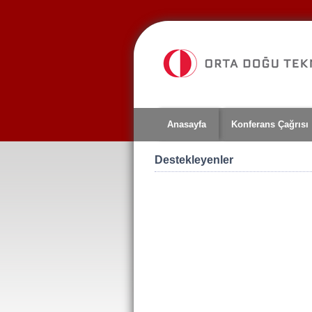
Jump
to
navigation
Anasayfa
Konferans Çağrısı
Destekleyenler