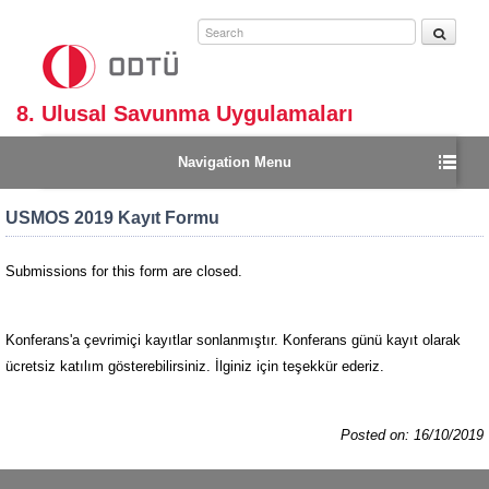
Jump
to
navigation
8. Ulusal Savunma Uygulamaları
Modelleme ve Simülasyon Konferansı
Navigation Menu
USMOS 2019 Kayıt Formu
Submissions for this form are closed.
Warning message
Konferans'a çevrimiçi kayıtlar sonlanmıştır. Konferans günü kayıt olarak
ücretsiz katılım gösterebilirsiniz. İlginiz için teşekkür ederiz.
Posted on: 16/10/2019